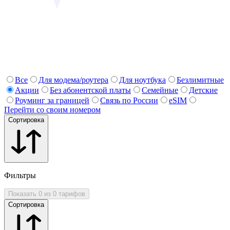
Все
Для модема/роутера
Для ноутбука
Безлимитные
Акции
Без абонентской платы
Семейные
Детские
Роуминг за границей
Связь по России
eSIM
Перейти со своим номером
Сортировка
Фильтры
Показать 0 из 0 тарифов
Сортировка