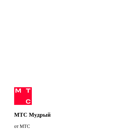
МТС Мудрый
от МТС