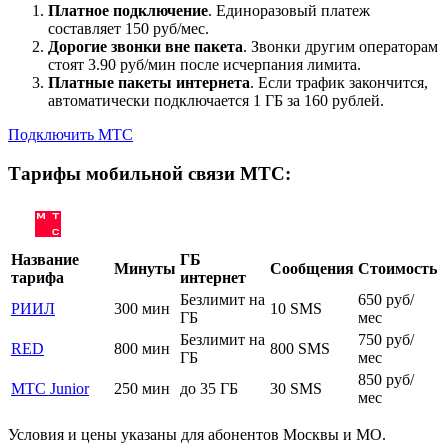
Платное подключение
. Единоразовый платеж
составляет 150 руб/мес.
Дорогие звонки вне пакета
. Звонки другим операторам
стоят 3.90 руб/мин после исчерпания лимита.
Платные пакеты интернета
. Если трафик закончится,
автоматически подключается 1 ГБ за 160 рублей.
Подключить МТС
Тарифы мобильной связи МТС:
Название
ГБ
Минуты
Сообщения
Стоимость
тарифа
интернет
Безлимит на
650 руб/
РИИЛ
300 мин
10 SMS
ГБ
мес
Безлимит на
750 руб/
RED
800 мин
800 SMS
ГБ
мес
850 руб/
МТС Junior
250 мин
до 35 ГБ
30 SMS
мес
Условия и цены указаны для абонентов Москвы и МО.