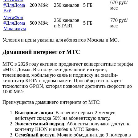
670 руб/
#ДляДома
200 Мб/с
250 каналов
5 ГБ
мес
Всё
МегаФон
250 каналов
770 руб/
#ДляДома
500 Мб/с
5 ГБ
и START
мес
Максимум
Условия и цены указаны для абонентов Москвы и МО.
Домашний интернет от МТС
МТС в 2026 году активно продвигает конвергентные тарифы
«МТС Дома». Вы получаете домашний интернет,
телевидение, мобильную связь и подписку на онлайн-
кинотеатр KION в одном пакете. Провайдер использует
технологию GPON, которая позволяет достигать скорости до
1000 Мб/с.
Преимущества домашнего интернета от МТС:
Выгодные акции
. В течение первых 2 месяцев
действует скидка 50% на абонентскую плату.
Экосистемный подход
. Абоненты получают доступ к
контенту KION и кэшбэк в МТС Банке.
Семейный доступ
. Можно объединить до 9 номеров в