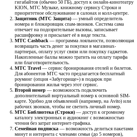
гигабайтов (обычно 50 ГБ), доступ к онлайн-кинотеатру
KION, МТС Музыке, книжному сервису Строки и
приоритетное обслуживание в салонах и колл-центре.
Защитник (МТС Защита)
— умный определитель
номера и блокировщик спам-звонков. Система сама
отвечает на подозрительные вызовы, записывает
расшифровку и присылает её в виде текста.
МТС Cashback
— программа лояльности, позволяющая
возвращать часть денег за покупки в магазинах-
партнерах, оплату услуг связи или покупку гаджетов.
Накопленные баллы можно тратить на оплату тарифа
или благотворительность.
МТС Travel
— сервис бронирования отелей и билетов.
Для абонентов МТС часто предлагается бесплатный
роуминг (опция «Забугорище») в подарок при
бронировании жилья через этот сервис.
Второй номер
— возможность подключить
дополнительный виртуальный номер к основной SIM-
карте. Удобно для объявлений (например, на Avito) или
рабочих звонков, чтобы не светить личный номер.
МТС Библиотека (Строки)
— доступ к огромному
каталогу электронных и аудиокниг с возможностью
чтения без затрат интернет-трафика.
Семейная подписка
— возможность делиться пакетами
минут и интернета с членами семьи (до 5 номеров),