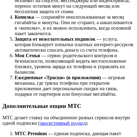
безлимит на соцсети, мессенджеры или видеосервисы,
перенос остатков минут на следующий месяц или
бесплатная защита от спама.
Копилка
— сохраняйте неиспользованные за месяц
гигабайты и минуты. Они не сгорают, а накапливаются
в «копилке», и их можно использовать, когда основной
пакет закончится.
Защита от нежелательных подписок
— услуга,
которая блокирует попытки платных интернет-ресурсов
автоматически списать деньги со счета телефона.
Моя Семья
— сервис родительского контроля и
безопасности, позволяющий видеть местоположение
близких, уровень заряда их телефона и управлять их
балансом.
Ежедневные «Тряски» (в приложении)
— игровая
механика, где тряска телефона при открытом
приложении дает персональные скидки на связь,
подарки от партнеров или бонусные мегабайты.
Дополнительные опции МТС
МТС делает ставку на объединение разных сервисов внутри
одной подписки (
экосистемный подход
).
МТС Premium
— единая подписка, дающая пакет