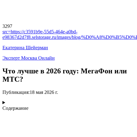
3297
src=
https://c3591b9e-55d5-464e-a0bd-
e98367d2d7f8.selstorage.ru/images/blog/%D0%A8
Екатерина Шейерман
Эксперт Москва Онлайн
Что лучше в 2026 году: МегаФон или
МТС?
Публикация
:
18 мая 2026 г.
Содержание