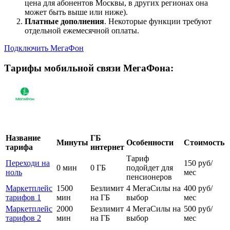
цена для абонентов Москвы, в других регионах она
может быть выше или ниже).
Платные дополнения
. Некоторые функции требуют
отдельной ежемесячной оплаты.
Подключить МегаФон
Тарифы мобильной связи МегаФона:
Название
ГБ
Минуты
Особенности
Стоимость
тарифа
интернет
Тариф
Переходи на
150 руб/
0 мин
0 ГБ
подойдет для
ноль
мес
пенсионеров
Маркетплейс
1500
Безлимит
4 МегаСилы на
400 руб/
тарифов 1
мин
на ГБ
выбор
мес
Маркетплейс
2000
Безлимит
4 МегаСилы на
500 руб/
тарифов 2
мин
на ГБ
выбор
мес