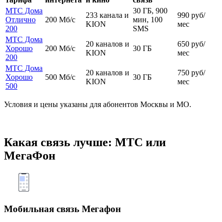
МТС Дома
30 ГБ, 900
233 канала и
990 руб/
Отлично
200 Мб/с
мин, 100
KION
мес
200
SMS
МТС Дома
20 каналов и
650 руб/
Хорошо
200 Мб/с
30 ГБ
KION
мес
200
МТС Дома
20 каналов и
750 руб/
Хорошо
500 Мб/с
30 ГБ
KION
мес
500
Условия и цены указаны для абонентов Москвы и МО.
Какая связь лучше: МТС или
МегаФон
Мобильная связь Мегафон