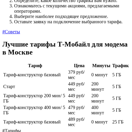
Определите, какое количество трафика вам нужно.
Ознакомьтесь с текущими акциями, предлагаемыми
операторами.
Выберите наиболее подходящее предложение.
Оставьте заявку на подключение выбранного тарифа.
#Советы
Лучшие тарифы Т‑Мобайл для модема
в Москве
Тариф
Цена
Минуты
Трафик
379 руб/
Тариф-конструктор базовый
0 минут
5 ГБ
мес
449 руб/
200
Старт
5 ГБ
мес
минут
Тариф-конструктор 200 мин/ 5
449 руб/
200
5 ГБ
ГБ
мес
минут
Тариф-конструктор 400 мин/ 5
479 руб/
400
5 ГБ
ГБ
мес
минут
489 руб/
Тариф-конструктор базовый
0 минут
25 ГБ
мес
#Тарифы