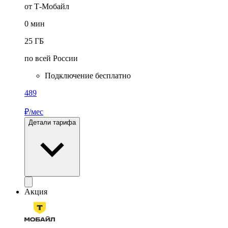
от Т‑Мобайл
0
мин
25
ГБ
по всей России
Подключение бесплатно
489
₽/мес
Детали тарифа
Акция