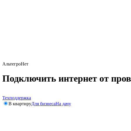
АльтегроНет
Подключить интернет от пров
Техподдержка
В квартиру
Для бизнеса
На дачу