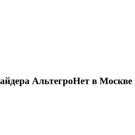
айдера АльтегроНет в Москве