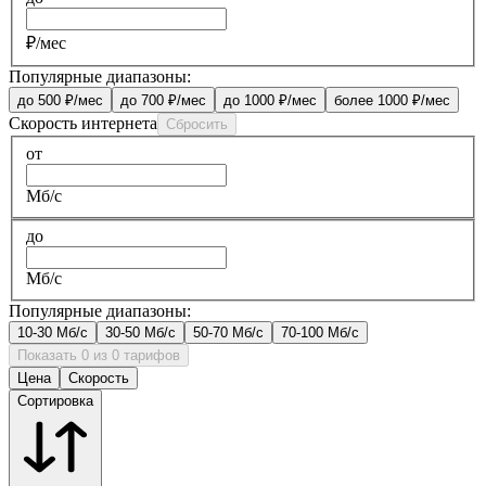
₽/мес
Популярные диапазоны:
до 500 ₽/мес
до 700 ₽/мес
до 1000 ₽/мес
более 1000 ₽/мес
Скорость интернета
Сбросить
от
Мб/с
до
Мб/с
Популярные диапазоны:
10-30 Мб/с
30-50 Мб/с
50-70 Мб/с
70-100 Мб/с
Показать 0 из 0 тарифов
Цена
Скорость
Сортировка