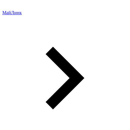
МайЛинк