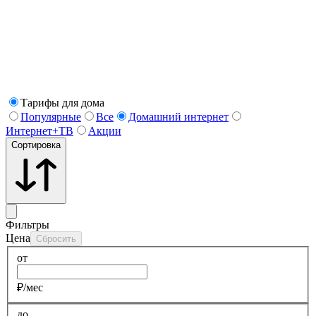
Тарифы для дома
Популярные
Все
Домашний интернет
Интернет+ТВ
Акции
Сортировка
Фильтры
Цена
Сбросить
от
₽/мес
до