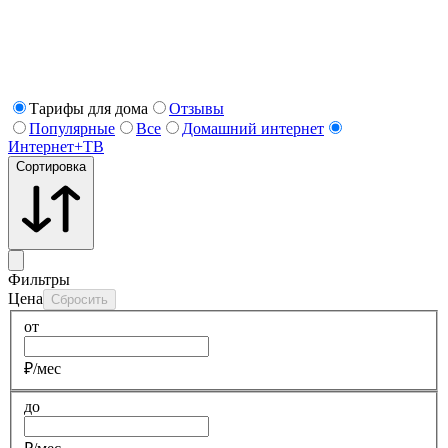
Тарифы для дома
Отзывы
Популярные
Все
Домашний интернет
Интернет+ТВ
Сортировка
Фильтры
Цена
Сбросить
от
₽/мес
до