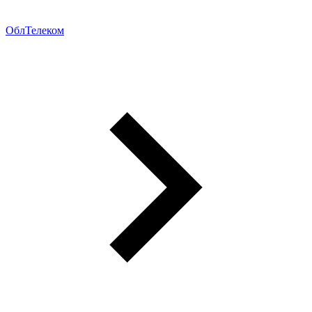
ОблТелеком