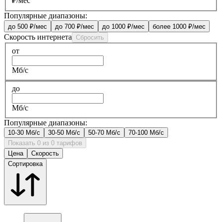
₽/мес
Популярные диапазоны:
до 500 ₽/мес
до 700 ₽/мес
до 1000 ₽/мес
более 1000 ₽/мес
Скорость интернета
Сбросить
от
Мб/с
до
Мб/с
Популярные диапазоны:
10-30 Мб/с
30-50 Мб/с
50-70 Мб/с
70-100 Мб/с
Показать 0 из 0 тарифов
Цена
Скорость
Сортировка