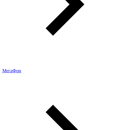
МегаФон