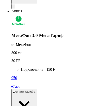
Акция
МегаФон 3.0 МегаТариф
от МегаФон
800
мин
30
ГБ
Подключение - 150 ₽
950
₽/мес
Детали тарифа