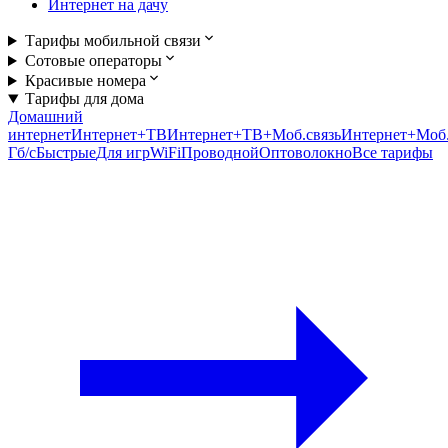
Интернет на дачу
Тарифы мобильной связи
Сотовые операторы
Красивые номера
Тарифы для дома
Домашний
интернет
Интернет+ТВ
Интернет+ТВ+Моб.связь
Интернет+Моб.
Гб/c
Быстрые
Для игр
WiFi
Проводной
Оптоволокно
Все тарифы