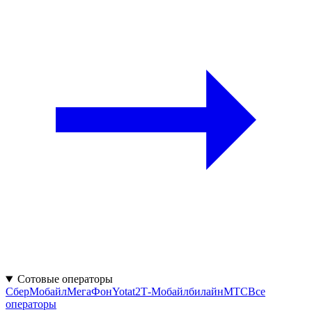
Сотовые операторы
СберМобайл
МегаФон
Yota
t2
Т‑Мобайл
билайн
МТС
Все
операторы