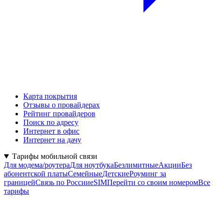
Карта покрытия
Отзывы о провайдерах
Рейтинг провайдеров
Поиск по адресу
Интернет в офис
Интернет на дачу
Тарифы мобильной связи
Для модема/роутера
Для ноутбука
Безлимитные
Акции
Без
абонентской платы
Семейные
Детские
Роуминг за
границей
Связь по России
eSIM
Перейти со своим номером
Все
тарифы