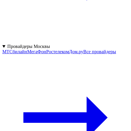
Провайдеры Москвы
МТС
билайн
МегаФон
Ростелеком
Дом.ру
Все провайдеры