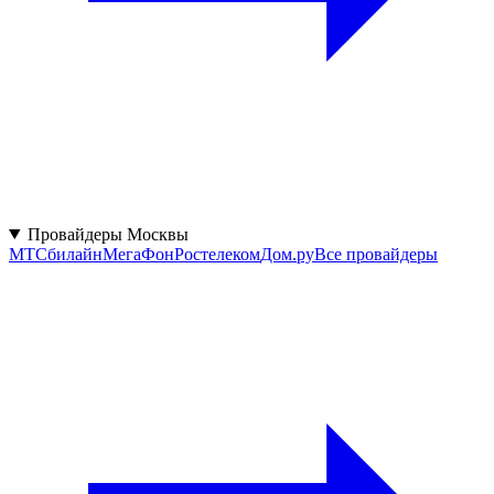
Провайдеры Москвы
МТС
билайн
МегаФон
Ростелеком
Дом.ру
Все провайдеры