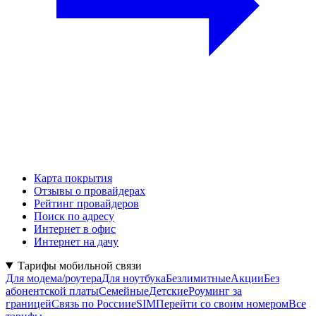
Карта покрытия
Отзывы о провайдерах
Рейтинг провайдеров
Поиск по адресу
Интернет в офис
Интернет на дачу
Тарифы мобильной связи
Для модема/роутера
Для ноутбука
Безлимитные
Акции
Без
абонентской платы
Семейные
Детские
Роуминг за
границей
Связь по России
eSIM
Перейти со своим номером
Все