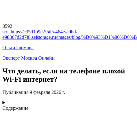
8592
src=
https://c3591b9e-55d5-464e-a0bd-
e98367d2d7f8.selstorage.ru/images/blog/%D0%93%D
Ольга Громова
Эксперт Москва Онлайн
Что делать, если на телефоне плохой
Wi-Fi интернет?
Публикация
:
9 февраля 2026 г.
Содержание