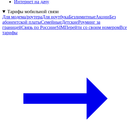
Интернет на дачу
Тарифы мобильной связи
Для модема/роутера
Для ноутбука
Безлимитные
Акции
Без
абонентской платы
Семейные
Детские
Роуминг за
границей
Связь по России
eSIM
Перейти со своим номером
Все
тарифы