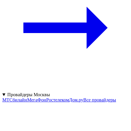
Провайдеры Москвы
МТС
билайн
МегаФон
Ростелеком
Дом.ру
Все провайдеры