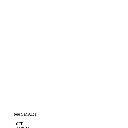
bee SMART
10
ГБ