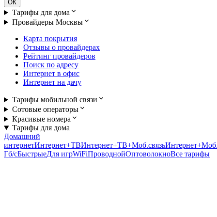
ОК
Тарифы для дома
Провайдеры Москвы
Карта покрытия
Отзывы о провайдерах
Рейтинг провайдеров
Поиск по адресу
Интернет в офис
Интернет на дачу
Тарифы мобильной связи
Сотовые операторы
Красивые номера
Тарифы для дома
Домашний
интернет
Интернет+ТВ
Интернет+ТВ+Моб.связь
Интернет+Моб.
Гб/c
Быстрые
Для игр
WiFi
Проводной
Оптоволокно
Все тарифы