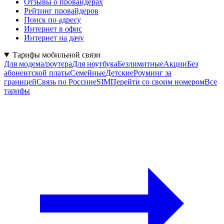
Отзывы о провайдерах
Рейтинг провайдеров
Поиск по адресу
Интернет в офис
Интернет на дачу
Тарифы мобильной связи
Для модема/роутера
Для ноутбука
Безлимитные
Акции
Без
абонентской платы
Семейные
Детские
Роуминг за
границей
Связь по России
eSIM
Перейти со своим номером
Все
тарифы