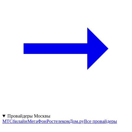
Провайдеры Москвы
МТС
билайн
МегаФон
Ростелеком
Дом.ру
Все провайдеры