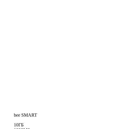
bee SMART
10
ГБ