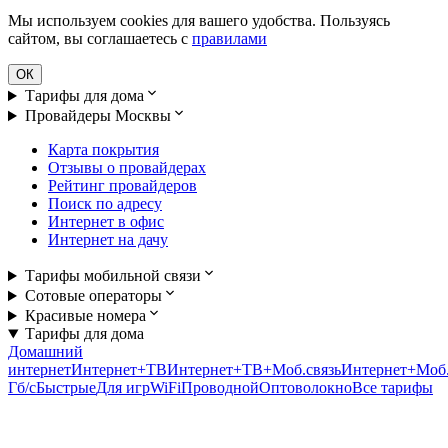
Мы используем cookies для вашего удобства. Пользуясь
сайтом, вы соглашаетесь с
правилами
ОК
Тарифы для дома
Провайдеры Москвы
Карта покрытия
Отзывы о провайдерах
Рейтинг провайдеров
Поиск по адресу
Интернет в офис
Интернет на дачу
Тарифы мобильной связи
Сотовые операторы
Красивые номера
Тарифы для дома
Домашний
интернет
Интернет+ТВ
Интернет+ТВ+Моб.связь
Интернет+Моб.
Гб/c
Быстрые
Для игр
WiFi
Проводной
Оптоволокно
Все тарифы