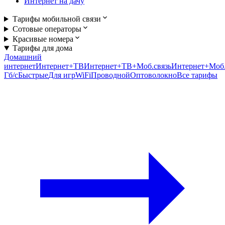
Интернет на дачу
Тарифы мобильной связи
Сотовые операторы
Красивые номера
Тарифы для дома
Домашний
интернет
Интернет+ТВ
Интернет+ТВ+Моб.связь
Интернет+Моб.
Гб/c
Быстрые
Для игр
WiFi
Проводной
Оптоволокно
Все тарифы