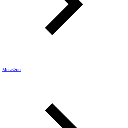
МегаФон