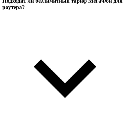
Подходит ли безлимитный тариф МегаФон для
роутера?