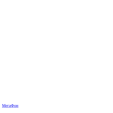
МегаФон