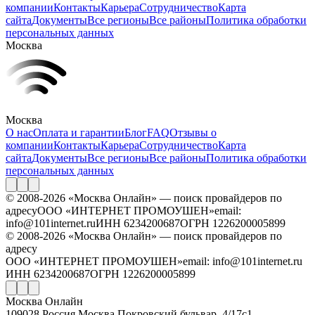
компании
Контакты
Карьера
Сотрудничество
Карта
сайта
Документы
Все регионы
Все районы
Политика обработки
персональных данных
Москва
Москва
О нас
Оплата и гарантии
Блог
FAQ
Отзывы о
компании
Контакты
Карьера
Сотрудничество
Карта
сайта
Документы
Все регионы
Все районы
Политика обработки
персональных данных
© 2008-2026 «Москва Онлайн» — поиск провайдеров по
адресу
ООО «ИНТЕРНЕТ ПРОМОУШЕН»
email:
info@101internet.ru
ИНН 6234200687
ОГРН 1226200005899
© 2008-2026 «Москва Онлайн» — поиск провайдеров по
адресу
ООО «ИНТЕРНЕТ ПРОМОУШЕН»
email: info@101internet.ru
ИНН 6234200687
ОГРН 1226200005899
Москва Онлайн
109028
,
Россия
,
Москва
,
Покровский бульвар, 4/17с1