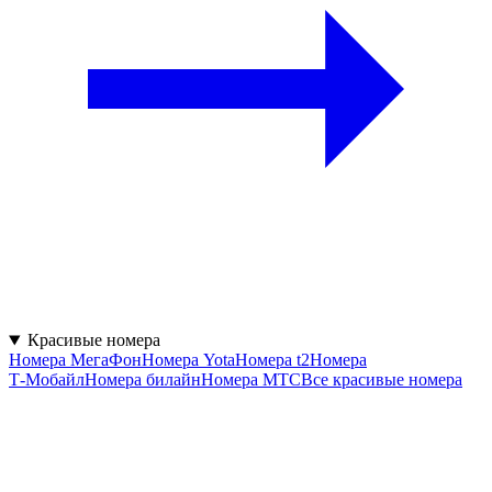
Красивые номера
Номера МегаФон
Номера Yota
Номера t2
Номера
Т‑Мобайл
Номера билайн
Номера МТС
Все красивые номера