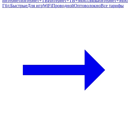
интернет
Интернет+ТВ
Интернет+ТВ+Моб.связь
Интернет+Моб.
Гб/c
Быстрые
Для игр
WiFi
Проводной
Оптоволокно
Все тарифы