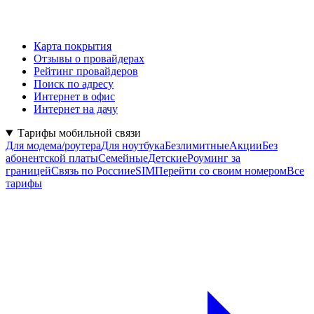
Карта покрытия
Отзывы о провайдерах
Рейтинг провайдеров
Поиск по адресу
Интернет в офис
Интернет на дачу
Тарифы мобильной связи
Для модема/роутера
Для ноутбука
Безлимитные
Акции
Без
абонентской платы
Семейные
Детские
Роуминг за
границей
Связь по России
eSIM
Перейти со своим номером
Все
тарифы