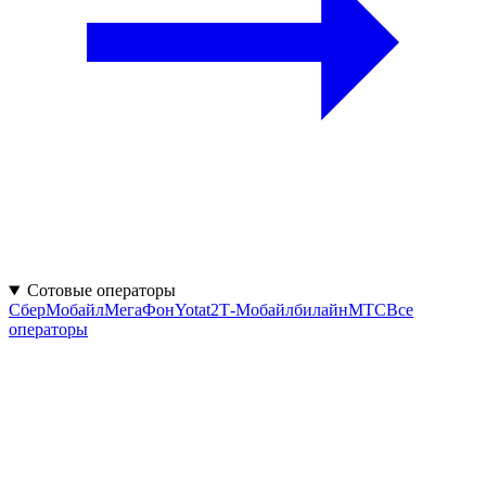
Сотовые операторы
СберМобайл
МегаФон
Yota
t2
Т‑Мобайл
билайн
МТС
Все
операторы