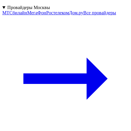
Провайдеры Москвы
МТС
билайн
МегаФон
Ростелеком
Дом.ру
Все провайдеры