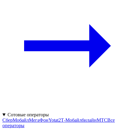
Сотовые операторы
СберМобайл
МегаФон
Yota
t2
Т‑Мобайл
билайн
МТС
Все
операторы