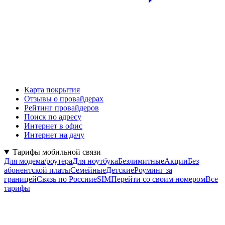
Карта покрытия
Отзывы о провайдерах
Рейтинг провайдеров
Поиск по адресу
Интернет в офис
Интернет на дачу
Тарифы мобильной связи
Для модема/роутера
Для ноутбука
Безлимитные
Акции
Без
абонентской платы
Семейные
Детские
Роуминг за
границей
Связь по России
eSIM
Перейти со своим номером
Все
тарифы