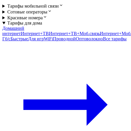
Тарифы мобильной связи
Сотовые операторы
Красивые номера
Тарифы для дома
Домашний
интернет
Интернет+ТВ
Интернет+ТВ+Моб.связь
Интернет+Моб.
Гб/c
Быстрые
Для игр
WiFi
Проводной
Оптоволокно
Все тарифы