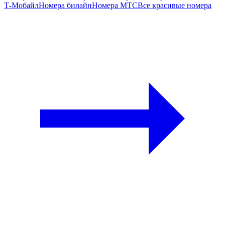
Т‑Мобайл
Номера билайн
Номера МТС
Все красивые номера