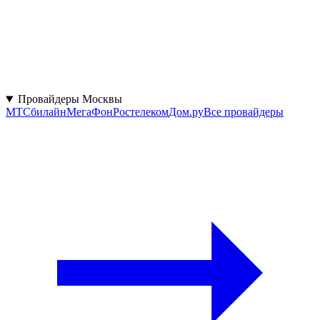
Провайдеры Москвы
МТС
билайн
МегаФон
Ростелеком
Дом.ру
Все провайдеры