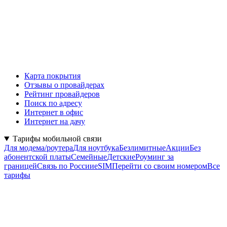
Карта покрытия
Отзывы о провайдерах
Рейтинг провайдеров
Поиск по адресу
Интернет в офис
Интернет на дачу
Тарифы мобильной связи
Для модема/роутера
Для ноутбука
Безлимитные
Акции
Без
абонентской платы
Семейные
Детские
Роуминг за
границей
Связь по России
eSIM
Перейти со своим номером
Все
тарифы