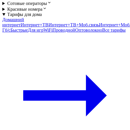
Сотовые операторы
Красивые номера
Тарифы для дома
Домашний
интернет
Интернет+ТВ
Интернет+ТВ+Моб.связь
Интернет+Моб.
Гб/c
Быстрые
Для игр
WiFi
Проводной
Оптоволокно
Все тарифы