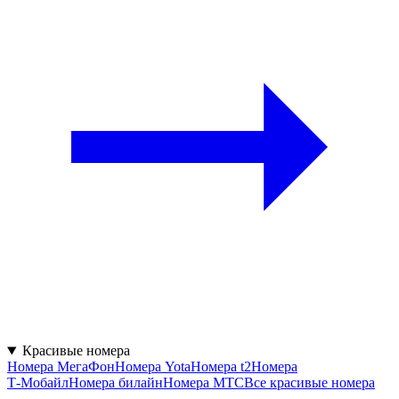
Красивые номера
Номера МегаФон
Номера Yota
Номера t2
Номера
Т‑Мобайл
Номера билайн
Номера МТС
Все красивые номера