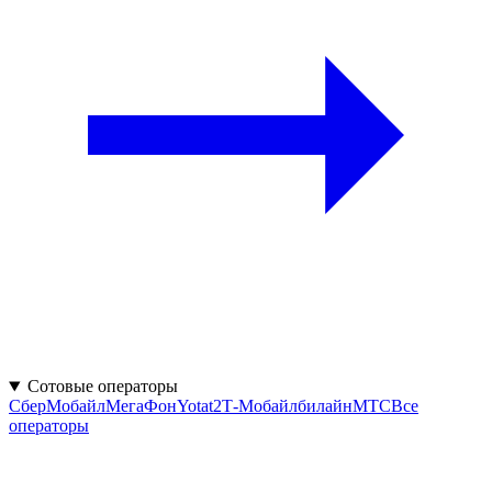
Сотовые операторы
СберМобайл
МегаФон
Yota
t2
Т‑Мобайл
билайн
МТС
Все
операторы