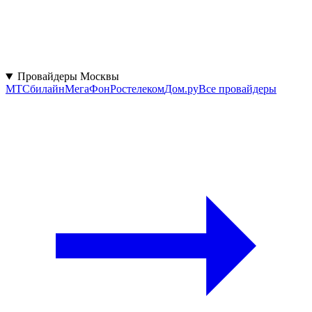
Провайдеры Москвы
МТС
билайн
МегаФон
Ростелеком
Дом.ру
Все провайдеры