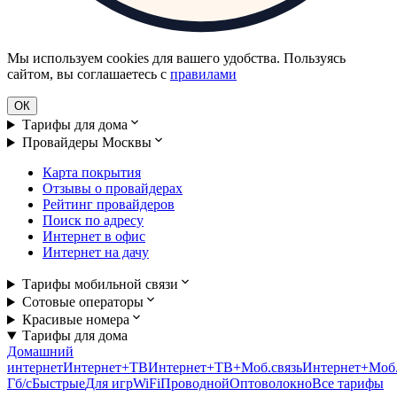
Мы используем cookies для вашего удобства. Пользуясь
сайтом, вы соглашаетесь с
правилами
ОК
Тарифы для дома
Провайдеры Москвы
Карта покрытия
Отзывы о провайдерах
Рейтинг провайдеров
Поиск по адресу
Интернет в офис
Интернет на дачу
Тарифы мобильной связи
Сотовые операторы
Красивые номера
Тарифы для дома
Домашний
интернет
Интернет+ТВ
Интернет+ТВ+Моб.связь
Интернет+Моб.
Гб/c
Быстрые
Для игр
WiFi
Проводной
Оптоволокно
Все тарифы