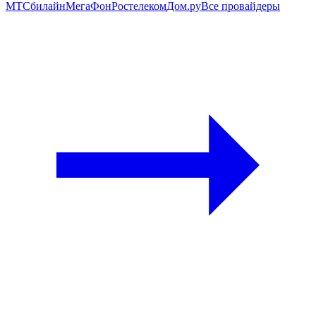
МТС
билайн
МегаФон
Ростелеком
Дом.ру
Все провайдеры