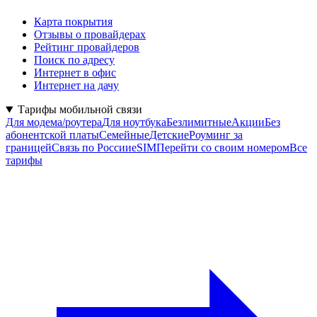
Карта покрытия
Отзывы о провайдерах
Рейтинг провайдеров
Поиск по адресу
Интернет в офис
Интернет на дачу
Тарифы мобильной связи
Для модема/роутера
Для ноутбука
Безлимитные
Акции
Без
абонентской платы
Семейные
Детские
Роуминг за
границей
Связь по России
eSIM
Перейти со своим номером
Все
тарифы