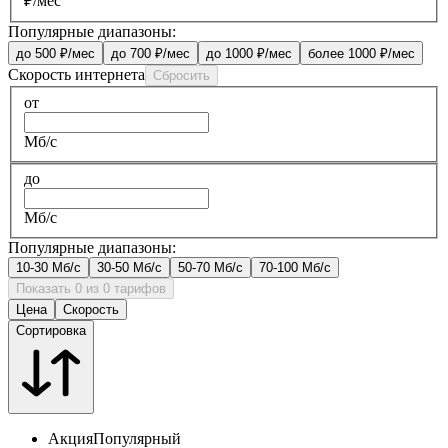
₽/мес
Популярные диапазоны:
до 500 ₽/мес
до 700 ₽/мес
до 1000 ₽/мес
более 1000 ₽/мес
Скорость интернета
Сбросить
от
Мб/с
до
Мб/с
Популярные диапазоны:
10-30 Мб/с
30-50 Мб/с
50-70 Мб/с
70-100 Мб/с
Показать 0 из 0 тарифов
Цена
Скорость
Сортировка
Акция
Популярный