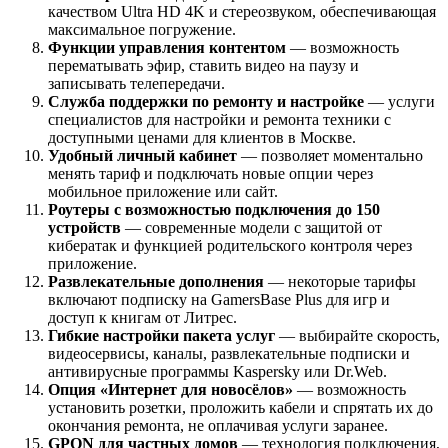
качеством Ultra HD 4K и стереозвуком, обеспечивающая
максимальное погружение.
Функции управления контентом
— возможность
перематывать эфир, ставить видео на паузу и
записывать телепередачи.
Служба поддержки по ремонту и настройке
— услуги
специалистов для настройки и ремонта техники с
доступными ценами для клиентов в Москве.
Удобный личный кабинет
— позволяет моментально
менять тариф и подключать новые опции через
мобильное приложение или сайт.
Роутеры с возможностью подключения до 150
устройств
— современные модели с защитой от
кибератак и функцией родительского контроля через
приложение.
Развлекательные дополнения
— некоторые тарифы
включают подписку на GamersBase Plus для игр и
доступ к книгам от Литрес.
Гибкие настройки пакета услуг
— выбирайте скорость,
видеосервисы, каналы, развлекательные подписки и
антивирусные программы Kaspersky или Dr.Web.
Опция «Интернет для новосёлов»
— возможность
установить розетки, проложить кабели и спрятать их до
окончания ремонта, не оплачивая услуги заранее.
GPON для частных домов
— технология подключения,