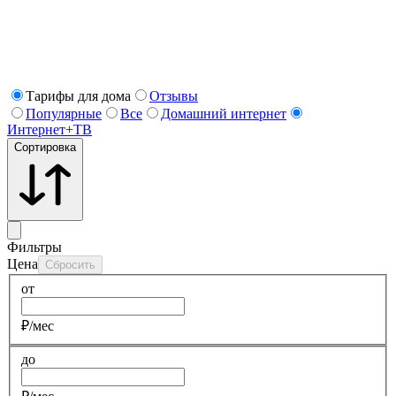
Тарифы для дома
Отзывы
Популярные
Все
Домашний интернет
Интернет+ТВ
Сортировка
Фильтры
Цена
Сбросить
от
₽/мес
до