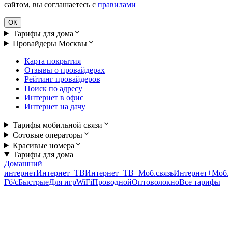
сайтом, вы соглашаетесь с
правилами
ОК
Тарифы для дома
Провайдеры Москвы
Карта покрытия
Отзывы о провайдерах
Рейтинг провайдеров
Поиск по адресу
Интернет в офис
Интернет на дачу
Тарифы мобильной связи
Сотовые операторы
Красивые номера
Тарифы для дома
Домашний
интернет
Интернет+ТВ
Интернет+ТВ+Моб.связь
Интернет+Моб.
Гб/c
Быстрые
Для игр
WiFi
Проводной
Оптоволокно
Все тарифы