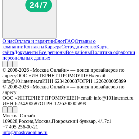
О нас
Оплата и гарантии
Блог
FAQ
Отзывы о
компании
Контакты
Карьера
Сотрудничество
Карта
сайта
Документы
Все регионы
Все районы
Политика обработки
персональных данных
© 2008-2026 «Москва Онлайн» — поиск провайдеров по
адресу
ООО «ИНТЕРНЕТ ПРОМОУШЕН»
email:
info@101internet.ru
ИНН 6234200687
ОГРН 1226200005899
© 2008-2026 «Москва Онлайн» — поиск провайдеров по
адресу
ООО «ИНТЕРНЕТ ПРОМОУШЕН»
email: info@101internet.ru
ИНН 6234200687
ОГРН 1226200005899
Москва Онлайн
109028
,
Россия
,
Москва
,
Покровский бульвар, 4/17с1
+7 495 256-00-21
info@moskvaonline.ru