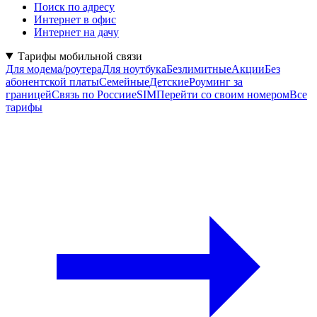
Поиск по адресу
Интернет в офис
Интернет на дачу
Тарифы мобильной связи
Для модема/роутера
Для ноутбука
Безлимитные
Акции
Без
абонентской платы
Семейные
Детские
Роуминг за
границей
Связь по России
eSIM
Перейти со своим номером
Все
тарифы