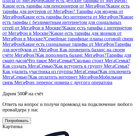
платы от МегаФон
Какие есть детские тарифы от МегаФон?
Какие есть тарифы для пенсионеров от МегаФон?
Какие есть
тарифы для роутеров от МегаФон?
Тарифы для модема от
МегаФон
Какие есть тарифы без интернета от МегаФон?
Какие
есть тарифы с безлимитным интернетом для социальных
сетей от МегаФон в Москве?
Какие есть тарифы с интернетом
от МегаФон в Москве?
Какие есть тарифы для звонков от
МегаФон в Москве?
Семейные тарифные планы сотовой связи
МегаФон
Какие есть социальные тарифы от МегаФон
Тарифы
для ноутбуков от МегаФон
Как проверить баланс на своем
счёте МегаФон?
Как пополнить баланс МегаФон?
Тарифы для
смарт-часов
Что такое МегаСемья?
Сколько стоит МегаСемья?
Как создать МегаСемью?
Как вступить в группу МегаСемья?
Как удалить участника из группы МегаСемья?
Как отключить
МегаСемью?
Как оплатить интернет МегаФон
Мобильная
связь МегаФон: перенос номера с другого оператора
Дарим 500₽ на счёт
Ответь на вопрос и получи промокод на подключение любого
провайдера у нас
Попробовать
Картинка