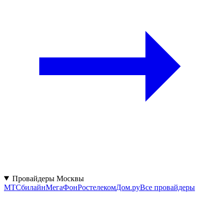
Провайдеры Москвы
МТС
билайн
МегаФон
Ростелеком
Дом.ру
Все провайдеры