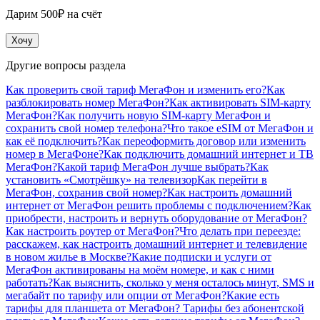
Дарим 500₽ на счёт
Хочу
Другие вопросы раздела
Как проверить свой тариф МегаФон и изменить его?
Как
разблокировать номер МегаФон?
Как активировать SIM-карту
МегаФон?
Как получить новую SIM-карту МегаФон и
сохранить свой номер телефона?
Что такое eSIM от МегаФон и
как её подключить?
Как переоформить договор или изменить
номер в МегаФоне?
Как подключить домашний интернет и ТВ
МегаФон?
Какой тариф МегаФон лучше выбрать?
Как
установить «Смотрёшку» на телевизор
Как перейти в
МегаФон, сохранив свой номер?
Как настроить домашний
интернет от МегаФон решить проблемы с подключением?
Как
приобрести, настроить и вернуть оборудование от МегаФон?
Как настроить роутер от МегаФон?
Что делать при переезде:
расскажем, как настроить домашний интернет и телевидение
в новом жилье в Москве?
Какие подписки и услуги от
МегаФон активированы на моём номере, и как с ними
работать?
Как выяснить, сколько у меня осталось минут, SMS и
мегабайт по тарифу или опции от МегаФон?
Какие есть
тарифы для планшета от МегаФон?
Тарифы без абонентской