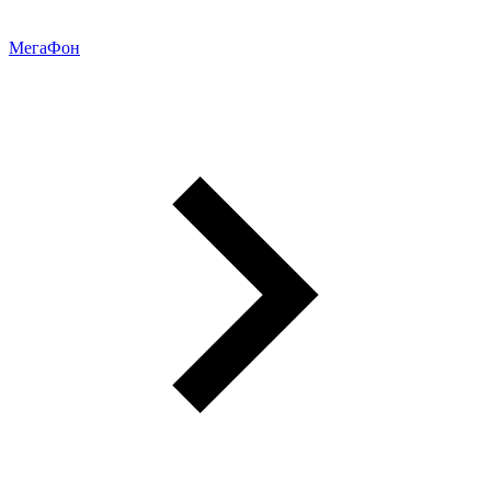
МегаФон