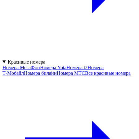
Красивые номера
Номера МегаФон
Номера Yota
Номера t2
Номера
Т‑Мобайл
Номера билайн
Номера МТС
Все красивые номера