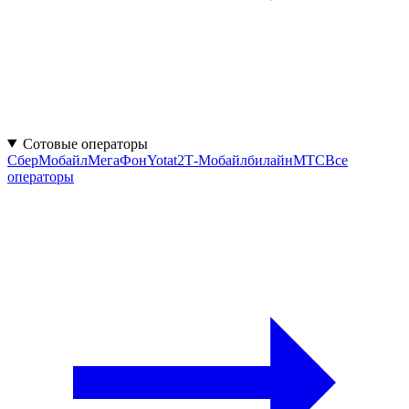
Сотовые операторы
СберМобайл
МегаФон
Yota
t2
Т‑Мобайл
билайн
МТС
Все
операторы