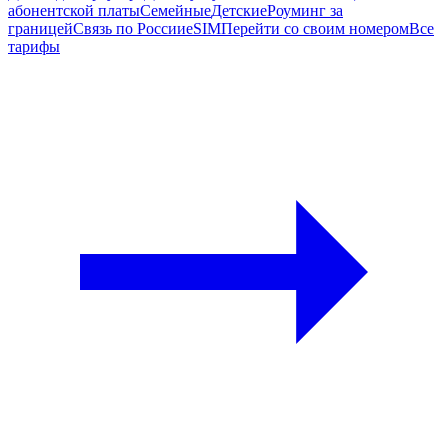
абонентской платы
Семейные
Детские
Роуминг за
границей
Связь по России
eSIM
Перейти со своим номером
Все
тарифы