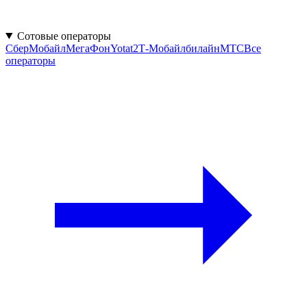
Сотовые операторы
СберМобайл
МегаФон
Yota
t2
Т‑Мобайл
билайн
МТС
Все
операторы