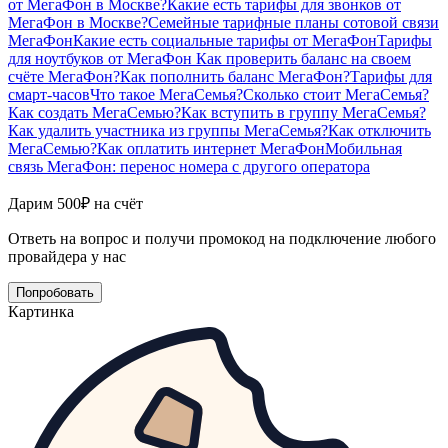
от МегаФон в Москве?
Какие есть тарифы для звонков от
МегаФон в Москве?
Семейные тарифные планы сотовой связи
МегаФон
Какие есть социальные тарифы от МегаФон
Тарифы
для ноутбуков от МегаФон
Как проверить баланс на своем
счёте МегаФон?
Как пополнить баланс МегаФон?
Тарифы для
смарт-часов
Что такое МегаСемья?
Сколько стоит МегаСемья?
Как создать МегаСемью?
Как вступить в группу МегаСемья?
Как удалить участника из группы МегаСемья?
Как отключить
МегаСемью?
Как оплатить интернет МегаФон
Мобильная
связь МегаФон: перенос номера с другого оператора
Дарим 500₽ на счёт
Ответь на вопрос и получи промокод на подключение любого
провайдера у нас
Попробовать
Картинка