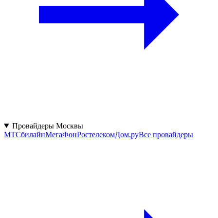
Провайдеры Москвы
МТС
билайн
МегаФон
Ростелеком
Дом.ру
Все провайдеры