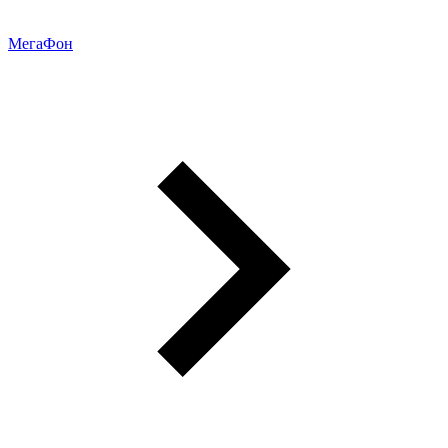
МегаФон