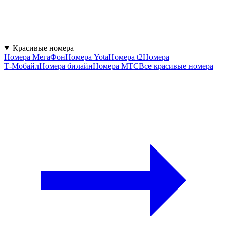
Красивые номера
Номера МегаФон
Номера Yota
Номера t2
Номера
Т‑Мобайл
Номера билайн
Номера МТС
Все красивые номера