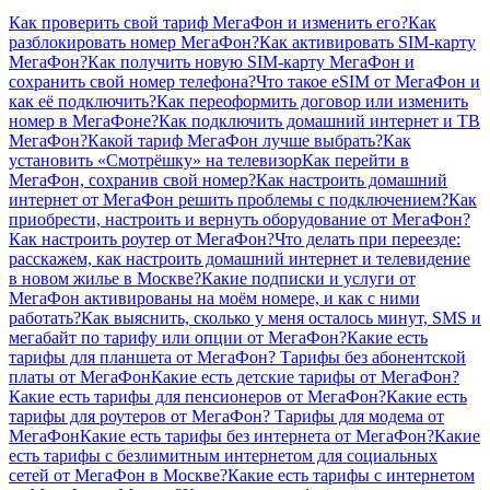
Как проверить свой тариф МегаФон и изменить его?
Как
разблокировать номер МегаФон?
Как активировать SIM-карту
МегаФон?
Как получить новую SIM-карту МегаФон и
сохранить свой номер телефона?
Что такое eSIM от МегаФон и
как её подключить?
Как переоформить договор или изменить
номер в МегаФоне?
Как подключить домашний интернет и ТВ
МегаФон?
Какой тариф МегаФон лучше выбрать?
Как
установить «Смотрёшку» на телевизор
Как перейти в
МегаФон, сохранив свой номер?
Как настроить домашний
интернет от МегаФон решить проблемы с подключением?
Как
приобрести, настроить и вернуть оборудование от МегаФон?
Как настроить роутер от МегаФон?
Что делать при переезде:
расскажем, как настроить домашний интернет и телевидение
в новом жилье в Москве?
Какие подписки и услуги от
МегаФон активированы на моём номере, и как с ними
работать?
Как выяснить, сколько у меня осталось минут, SMS и
мегабайт по тарифу или опции от МегаФон?
Какие есть
тарифы для планшета от МегаФон?
Тарифы без абонентской
платы от МегаФон
Какие есть детские тарифы от МегаФон?
Какие есть тарифы для пенсионеров от МегаФон?
Какие есть
тарифы для роутеров от МегаФон?
Тарифы для модема от
МегаФон
Какие есть тарифы без интернета от МегаФон?
Какие
есть тарифы с безлимитным интернетом для социальных
сетей от МегаФон в Москве?
Какие есть тарифы с интернетом