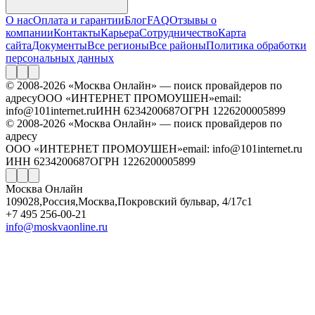
О нас
Оплата и гарантии
Блог
FAQ
Отзывы о
компании
Контакты
Карьера
Сотрудничество
Карта
сайта
Документы
Все регионы
Все районы
Политика обработки
персональных данных
© 2008-2026 «Москва Онлайн» — поиск провайдеров по
адресу
ООО «ИНТЕРНЕТ ПРОМОУШЕН»
email:
info@101internet.ru
ИНН 6234200687
ОГРН 1226200005899
© 2008-2026 «Москва Онлайн» — поиск провайдеров по
адресу
ООО «ИНТЕРНЕТ ПРОМОУШЕН»
email: info@101internet.ru
ИНН 6234200687
ОГРН 1226200005899
Москва Онлайн
109028
,
Россия
,
Москва
,
Покровский бульвар, 4/17с1
+7 495 256-00-21
info@moskvaonline.ru