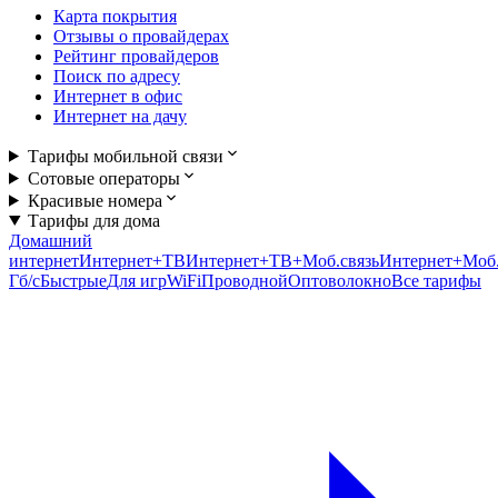
Карта покрытия
Отзывы о провайдерах
Рейтинг провайдеров
Поиск по адресу
Интернет в офис
Интернет на дачу
Тарифы мобильной связи
Сотовые операторы
Красивые номера
Тарифы для дома
Домашний
интернет
Интернет+ТВ
Интернет+ТВ+Моб.связь
Интернет+Моб.
Гб/c
Быстрые
Для игр
WiFi
Проводной
Оптоволокно
Все тарифы