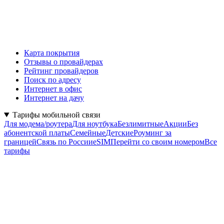
Карта покрытия
Отзывы о провайдерах
Рейтинг провайдеров
Поиск по адресу
Интернет в офис
Интернет на дачу
Тарифы мобильной связи
Для модема/роутера
Для ноутбука
Безлимитные
Акции
Без
абонентской платы
Семейные
Детские
Роуминг за
границей
Связь по России
eSIM
Перейти со своим номером
Все
тарифы