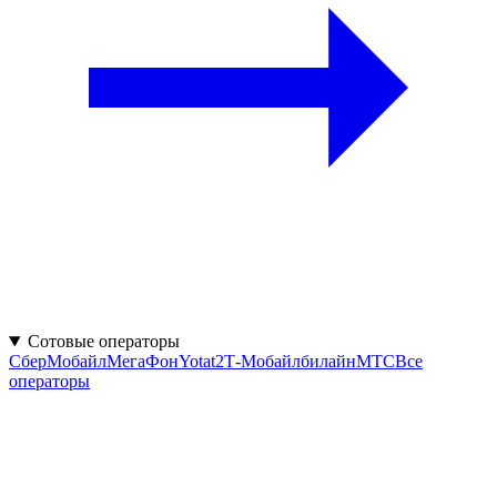
Сотовые операторы
СберМобайл
МегаФон
Yota
t2
Т‑Мобайл
билайн
МТС
Все
операторы