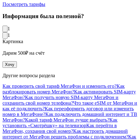
Посмотреть тарифы
Информация была полезной?
1
1
Картинка
Дарим 500₽ на счёт
Хочу
Другие вопросы раздела
Как проверить свой тариф МегаФон и изменить его?
Как
разблокировать номер МегаФон?
Как активировать SIM-карту
МегаФон?
Как получить новую SIM-карту МегаФон и
сохранить свой номер телефона?
Что такое eSIM от МегаФон и
как её подключить?
Как переоформить договор или изменить
номер в МегаФоне?
Как подключить домашний интернет и ТВ
МегаФон?
Какой тариф МегаФон лучше выбрать?
Как
установить «Смотрёшку» на телевизор
Как перейти в
МегаФон, сохранив свой номер?
Как настроить домашний
интернет от МегаФон решить проблемы с подключением?
Как