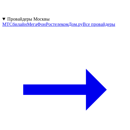
Провайдеры Москвы
МТС
билайн
МегаФон
Ростелеком
Дом.ру
Все провайдеры