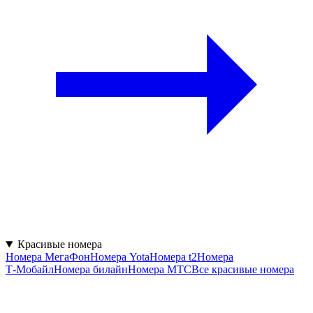
Красивые номера
Номера МегаФон
Номера Yota
Номера t2
Номера
Т‑Мобайл
Номера билайн
Номера МТС
Все красивые номера