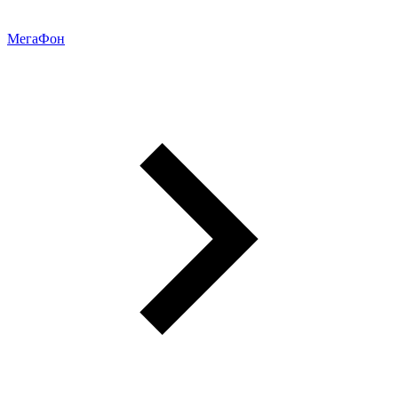
МегаФон