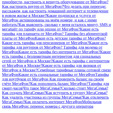
приобрести, настроить и вернуть оборудование от МегаФон?
Как настроить роутер от МегаФон?
Что делать при переезде:
расскажем, как настроить домашний интернет и телевидение
в новом жилье в Москве?
Какие подписки и услуги от
МегаФон активированы на моём номере, и как с ними
работать?
Как выяснить, сколько у меня осталось минут, SMS и
мегабайт по тарифу или опции от МегаФон?
Какие есть
тарифы для планшета от МегаФон?
Тарифы без абонентской
платы от МегаФон
Какие есть детские тарифы от МегаФон?
Какие есть тарифы для пенсионеров от МегаФон?
Какие есть
тарифы для роутеров от МегаФон?
Тарифы для модема от
МегаФон
Какие есть тарифы без интернета от МегаФон?
Какие
есть тарифы с безлимитным интернетом для социальных
сетей от МегаФон в Москве?
Какие есть тарифы с интернетом
от МегаФон в Москве?
Какие есть тарифы для звонков от
МегаФон в Москве?
Семейные тарифные планы сотовой связи
МегаФон
Какие есть социальные тарифы от МегаФон
Тарифы
для ноутбуков от МегаФон
Как проверить баланс на своем
счёте МегаФон?
Как пополнить баланс МегаФон?
Тарифы для
смарт-часов
Что такое МегаСемья?
Сколько стоит МегаСемья?
Как создать МегаСемью?
Как вступить в группу МегаСемья?
Как удалить участника из группы МегаСемья?
Как отключить
МегаСемью?
Как оплатить интернет МегаФон
Мобильная
связь МегаФон: перенос номера с другого оператора