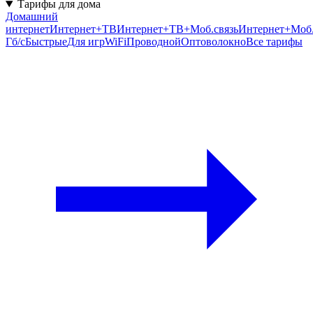
Тарифы для дома
Домашний
интернет
Интернет+ТВ
Интернет+ТВ+Моб.связь
Интернет+Моб.
Гб/c
Быстрые
Для игр
WiFi
Проводной
Оптоволокно
Все тарифы