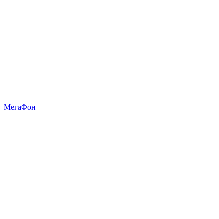
МегаФон