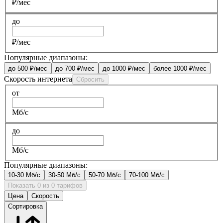
₽/мес
до
₽/мес
Популярные диапазоны:
до 500 ₽/мес
до 700 ₽/мес
до 1000 ₽/мес
более 1000 ₽/мес
Скорость интернета
Сбросить
от
Мб/с
до
Мб/с
Популярные диапазоны:
10-30 Мб/с
30-50 Мб/с
50-70 Мб/с
70-100 Мб/с
Показать 0 из 0 тарифов
Цена
Скорость
Сортировка