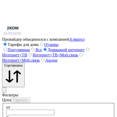
Провайдер объединился с компанией
Алмател
Тарифы для дома
Отзывы
Популярные
Все
Домашний интернет
Интернет+ТВ
Интернет+ТВ+Моб.связь
Интернет+Моб.связь
Акции
Сортировка
Фильтры
Цена
Сбросить
от