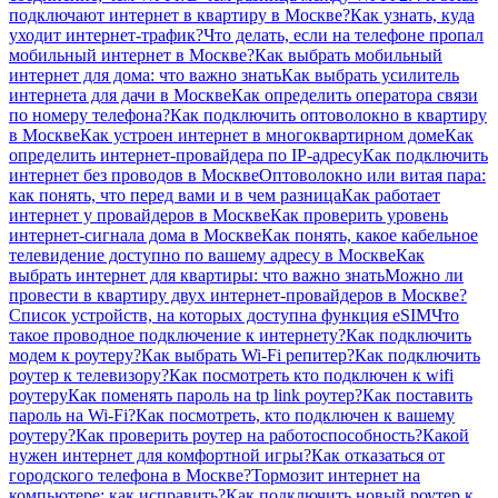
подключают интернет в квартиру в Москве?
Как узнать, куда
уходит интернет-трафик?
Что делать, если на телефоне пропал
мобильный интернет в Москве?
Как выбрать мобильный
интернет для дома: что важно знать
Как выбрать усилитель
интернета для дачи в Москве
Как определить оператора связи
по номеру телефона?
Как подключить оптоволокно в квартиру
в Москве
Как устроен интернет в многоквартирном доме
Как
определить интернет-провайдера по IP-адресу
Как подключить
интернет без проводов в Москве
Оптоволокно или витая пара:
как понять, что перед вами и в чем разница
Как работает
интернет у провайдеров в Москве
Как проверить уровень
интернет-сигнала дома в Москве
Как понять, какое кабельное
телевидение доступно по вашему адресу в Москве
Как
выбрать интернет для квартиры: что важно знать
Можно ли
провести в квартиру двух интернет-провайдеров в Москве?
Список устройств, на которых доступна функция eSIM
Что
такое проводное подключение к интернету?
Как подключить
модем к роутеру?
Как выбрать Wi-Fi репитер?
Как подключить
роутер к телевизору?
Как посмотреть кто подключен к wifi
роутеру
Как поменять пароль на tp link роутер?
Как поставить
пароль на Wi-Fi?
Как посмотреть, кто подключен к вашему
роутеру?
Как проверить роутер на работоспособность?
Какой
нужен интернет для комфортной игры?
Как отказаться от
городского телефона в Москве?
Тормозит интернет на
компьютере: как исправить?
Как подключить новый роутер к