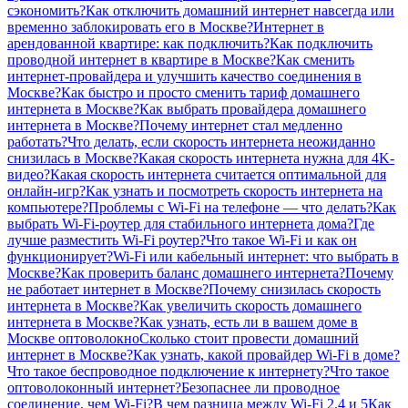
сэкономить?
Как отключить домашний интернет навсегда или
временно заблокировать его в Москве?
Интернет в
арендованной квартире: как подключить?
Как подключить
проводной интернет в квартире в Москве?
Как сменить
интернет-провайдера и улучшить качество соединения в
Москве?
Как быстро и просто сменить тариф домашнего
интернета в Москве?
Как выбрать провайдера домашнего
интернета в Москве?
Почему интернет стал медленно
работать?
Что делать, если скорость интернета неожиданно
снизилась в Москве?
Какая скорость интернета нужна для 4K-
видео?
Какая скорость интернета считается оптимальной для
онлайн-игр?
Как узнать и посмотреть скорость интернета на
компьютере?
Проблемы с Wi-Fi на телефоне — что делать?
Как
выбрать Wi-Fi-роутер для стабильного интернета дома?
Где
лучше разместить Wi-Fi роутер?
Что такое Wi-Fi и как он
функционирует?
Wi-Fi или кабельный интернет: что выбрать в
Москве?
Как проверить баланс домашнего интернета?
Почему
не работает интернет в Москве?
Почему снизилась скорость
интернета в Москве?
Как увеличить скорость домашнего
интернета в Москве?
Как узнать, есть ли в вашем доме в
Москве оптоволокно
Сколько стоит провести домашний
интернет в Москве?
Как узнать, какой провайдер Wi-Fi в доме?
Что такое беспроводное подключение к интернету?
Что такое
оптоволоконный интернет?
Безопаснее ли проводное
соединение, чем Wi-Fi?
В чем разница между Wi-Fi 2.4 и 5
Как