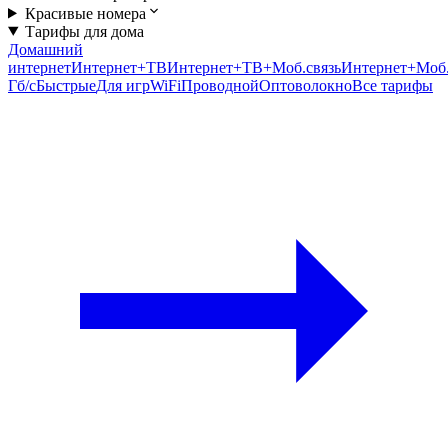
Красивые номера
Тарифы для дома
Домашний
интернет
Интернет+ТВ
Интернет+ТВ+Моб.связь
Интернет+Моб.
Гб/c
Быстрые
Для игр
WiFi
Проводной
Оптоволокно
Все тарифы