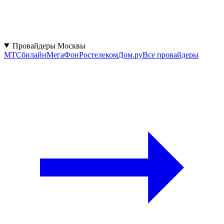
Провайдеры Москвы
МТС
билайн
МегаФон
Ростелеком
Дом.ру
Все провайдеры