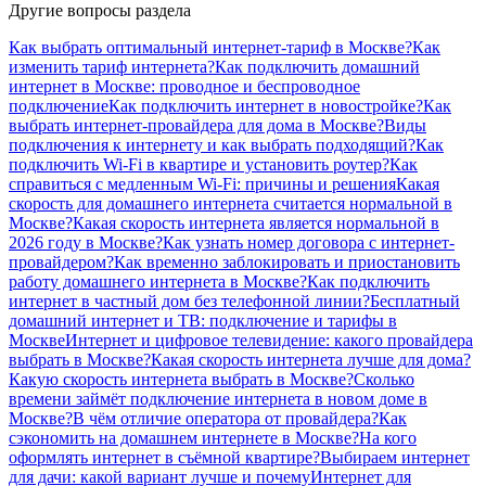
Другие вопросы раздела
Как выбрать оптимальный интернет-тариф в Москве?
Как
изменить тариф интернета?
Как подключить домашний
интернет в Москве: проводное и беспроводное
подключение
Как подключить интернет в новостройке?
Как
выбрать интернет-провайдера для дома в Москве?
Виды
подключения к интернету и как выбрать подходящий?
Как
подключить Wi-Fi в квартире и установить роутер?
Как
справиться с медленным Wi-Fi: причины и решения
Какая
скорость для домашнего интернета считается нормальной в
Москве?
Какая скорость интернета является нормальной в
2026 году в Москве?
Как узнать номер договора с интернет-
провайдером?
Как временно заблокировать и приостановить
работу домашнего интернета в Москве?
Как подключить
интернет в частный дом без телефонной линии?
Бесплатный
домашний интернет и ТВ: подключение и тарифы в
Москве
Интернет и цифровое телевидение: какого провайдера
выбрать в Москве?
Какая скорость интернета лучше для дома?
Какую скорость интернета выбрать в Москве?
Сколько
времени займёт подключение интернета в новом доме в
Москве?
В чём отличие оператора от провайдера?
Как
сэкономить на домашнем интернете в Москве?
На кого
оформлять интернет в съёмной квартире?
Выбираем интернет
для дачи: какой вариант лучше и почему
Интернет для