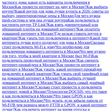
частного дома: какие есть варианты подключения в
Москве
Как провести интернет на дачу в Москве?
Как выбрать
роутер?
Какой роутер для дома лучше купить в 2026: советы по
выбору, ориентировочные цены в Москве
Для чего нужна
mesh-система и чем она лучше роутера
Как подключить и
настроить роутер TP-Link?
Как взять доверительный или
обещанный платёж на домашний интернет?
Как оплатить
домашний интернет в Москве?
Где нельзя ставить роутер в
квартире?
Как узнать тип подключения к интернету
Какой тип
интернета лучше всего подходит для дома в Москве
Сколько
стоит подключить Wi-Fi к дому
Что необходимо для
подключения домашнего интернета в Москве
Что мне нужно
для того, чтобы в моей квартире в Москве был Wi-Fi
Как
подключить проводной интернет в Москве?
Как сменить
интернет-провайдера в Москве?
Как провести интернет в
квартиру в Москве?
Как узнать, какой интернет-провайдер
подключён в вашей квартире?
Как узнать свой тарифный план
на домашний интернет в Москве?
Как выбрать лучший
домашний интернет в Москве?
Как выбрать самый дешёвый
интернет в Москве?
Сколько стоит провести и подключить
интернет домой в Москве?
Технология DOCSIS: что это такое
и как подключиться в Москве?
Что такое GPON и как
подключиться в Москве?
Что делать, если забыли пароль от
Wi-Fi?
В чем разница между FTTB и GPON, и какой интернет
лучше?
Как отключить интернет на время отпуска и