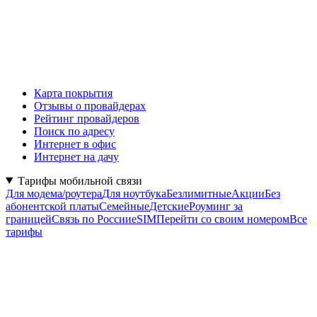
Карта покрытия
Отзывы о провайдерах
Рейтинг провайдеров
Поиск по адресу
Интернет в офис
Интернет на дачу
Тарифы мобильной связи
Для модема/роутера
Для ноутбука
Безлимитные
Акции
Без
абонентской платы
Семейные
Детские
Роуминг за
границей
Связь по России
eSIM
Перейти со своим номером
Все
тарифы