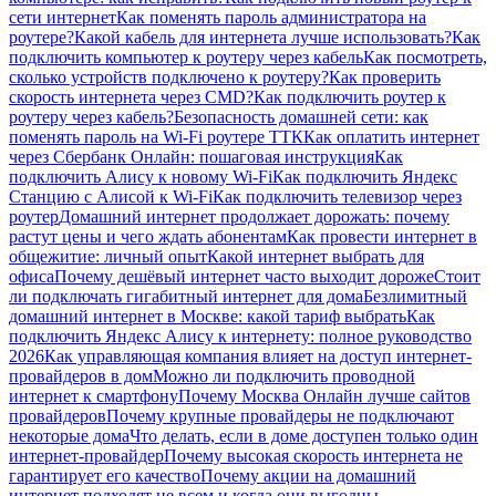
сети интернет
Как поменять пароль администратора на
роутере?
Какой кабель для интернета лучше использовать?
Как
подключить компьютер к роутеру через кабель
Как посмотреть,
сколько устройств подключено к роутеру?
Как проверить
скорость интернета через CMD?
Как подключить роутер к
роутеру через кабель?
Безопасность домашней сети: как
поменять пароль на Wi-Fi роутере ТТК
Как оплатить интернет
через Сбербанк Онлайн: пошаговая инструкция
Как
подключить Алису к новому Wi-Fi
Как подключить Яндекс
Станцию с Алисой к Wi-Fi
Как подключить телевизор через
роутер
Домашний интернет продолжает дорожать: почему
растут цены и чего ждать абонентам
Как провести интернет в
общежитие: личный опыт
Какой интернет выбрать для
офиса
Почему дешёвый интернет часто выходит дороже
Стоит
ли подключать гигабитный интернет для дома
Безлимитный
домашний интернет в Москве: какой тариф выбрать
Как
подключить Яндекс Алису к интернету: полное руководство
2026
Как управляющая компания влияет на доступ интернет-
провайдеров в дом
Можно ли подключить проводной
интернет к смартфону
Почему Москва Онлайн лучше сайтов
провайдеров
Почему крупные провайдеры не подключают
некоторые дома
Что делать, если в доме доступен только один
интернет-провайдер
Почему высокая скорость интернета не
гарантирует его качество
Почему акции на домашний
интернет подходят не всем и когда они выгодны