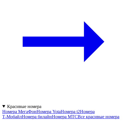
Красивые номера
Номера МегаФон
Номера Yota
Номера t2
Номера
Т‑Мобайл
Номера билайн
Номера МТС
Все красивые номера