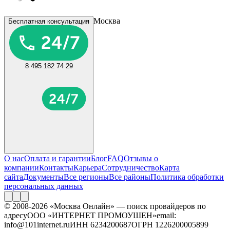
Москва
Бесплатная консультация
8 495 182 74 29
О нас
Оплата и гарантии
Блог
FAQ
Отзывы о
компании
Контакты
Карьера
Сотрудничество
Карта
сайта
Документы
Все регионы
Все районы
Политика обработки
персональных данных
© 2008-2026 «Москва Онлайн» — поиск провайдеров по
адресу
ООО «ИНТЕРНЕТ ПРОМОУШЕН»
email:
info@101internet.ru
ИНН 6234200687
ОГРН 1226200005899