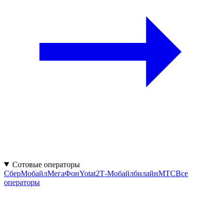
Сотовые операторы
СберМобайл
МегаФон
Yota
t2
Т‑Мобайл
билайн
МТС
Все
операторы