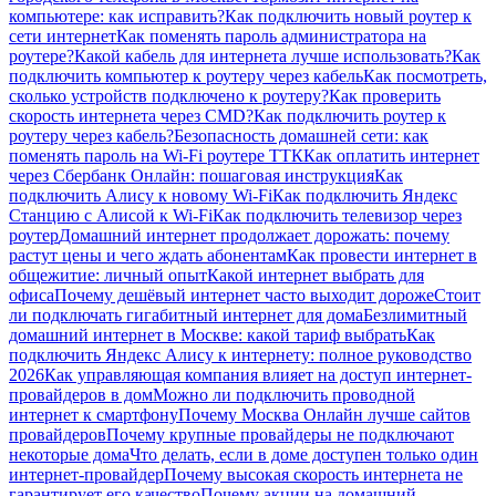
компьютере: как исправить?
Как подключить новый роутер к
сети интернет
Как поменять пароль администратора на
роутере?
Какой кабель для интернета лучше использовать?
Как
подключить компьютер к роутеру через кабель
Как посмотреть,
сколько устройств подключено к роутеру?
Как проверить
скорость интернета через CMD?
Как подключить роутер к
роутеру через кабель?
Безопасность домашней сети: как
поменять пароль на Wi-Fi роутере ТТК
Как оплатить интернет
через Сбербанк Онлайн: пошаговая инструкция
Как
подключить Алису к новому Wi-Fi
Как подключить Яндекс
Станцию с Алисой к Wi-Fi
Как подключить телевизор через
роутер
Домашний интернет продолжает дорожать: почему
растут цены и чего ждать абонентам
Как провести интернет в
общежитие: личный опыт
Какой интернет выбрать для
офиса
Почему дешёвый интернет часто выходит дороже
Стоит
ли подключать гигабитный интернет для дома
Безлимитный
домашний интернет в Москве: какой тариф выбрать
Как
подключить Яндекс Алису к интернету: полное руководство
2026
Как управляющая компания влияет на доступ интернет-
провайдеров в дом
Можно ли подключить проводной
интернет к смартфону
Почему Москва Онлайн лучше сайтов
провайдеров
Почему крупные провайдеры не подключают
некоторые дома
Что делать, если в доме доступен только один
интернет-провайдер
Почему высокая скорость интернета не
гарантирует его качество
Почему акции на домашний