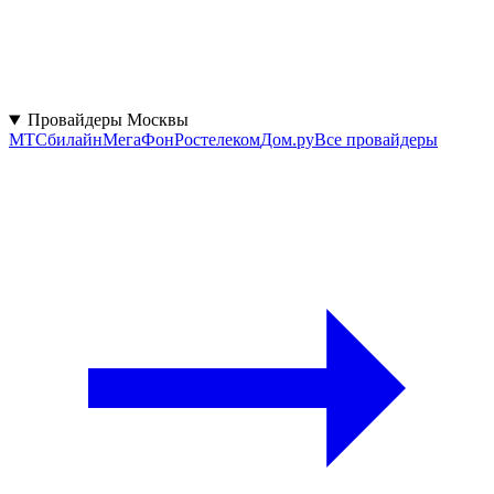
Провайдеры Москвы
МТС
билайн
МегаФон
Ростелеком
Дом.ру
Все провайдеры