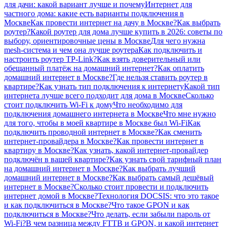
для дачи: какой вариант лучше и почему
Интернет для
частного дома: какие есть варианты подключения в
Москве
Как провести интернет на дачу в Москве?
Как выбрать
роутер?
Какой роутер для дома лучше купить в 2026: советы по
выбору, ориентировочные цены в Москве
Для чего нужна
mesh-система и чем она лучше роутера
Как подключить и
настроить роутер TP-Link?
Как взять доверительный или
обещанный платёж на домашний интернет?
Как оплатить
домашний интернет в Москве?
Где нельзя ставить роутер в
квартире?
Как узнать тип подключения к интернету
Какой тип
интернета лучше всего подходит для дома в Москве
Сколько
стоит подключить Wi-Fi к дому
Что необходимо для
подключения домашнего интернета в Москве
Что мне нужно
для того, чтобы в моей квартире в Москве был Wi-Fi
Как
подключить проводной интернет в Москве?
Как сменить
интернет-провайдера в Москве?
Как провести интернет в
квартиру в Москве?
Как узнать, какой интернет-провайдер
подключён в вашей квартире?
Как узнать свой тарифный план
на домашний интернет в Москве?
Как выбрать лучший
домашний интернет в Москве?
Как выбрать самый дешёвый
интернет в Москве?
Сколько стоит провести и подключить
интернет домой в Москве?
Технология DOCSIS: что это такое
и как подключиться в Москве?
Что такое GPON и как
подключиться в Москве?
Что делать, если забыли пароль от
Wi-Fi?
В чем разница между FTTB и GPON, и какой интернет