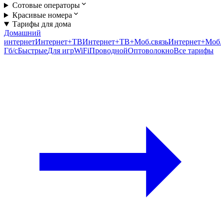
Сотовые операторы
Красивые номера
Тарифы для дома
Домашний
интернет
Интернет+ТВ
Интернет+ТВ+Моб.связь
Интернет+Моб.
Гб/c
Быстрые
Для игр
WiFi
Проводной
Оптоволокно
Все тарифы