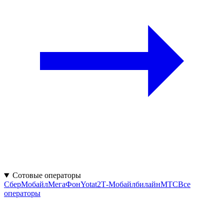
Сотовые операторы
СберМобайл
МегаФон
Yota
t2
Т‑Мобайл
билайн
МТС
Все
операторы