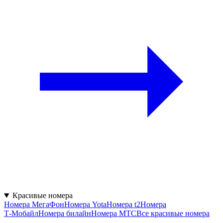
Красивые номера
Номера МегаФон
Номера Yota
Номера t2
Номера
Т‑Мобайл
Номера билайн
Номера МТС
Все красивые номера