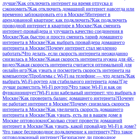
лучше?
Как отключить интернет на время отпуска и
сэкономить?
Как отключить домашний интернет навсегда или
временно заблокировать его в Москве?
Интернет в
арендованной квартире: как подключить?
Как подключить
проводной интернет в квартире в Москве?
Как сменить
интернет-провайдера и улучшить качество соединения в
Москве?
Как быстро и просто сменить тариф домашнего
интернета в Москве?
Как выбрать провайдера домашнего
интернета в Москве?
Почему интернет стал медленно
работать?
Что делать, если скорость интернета неожиданно
снизилась в Москве?
Какая скорость интернета нужна для 4K-
видео?
Какая скорость интернета считается оптимальной для
онлайн-игр?
Как узнать и посмотреть скорость интернета на
компьютере?
Проблемы с Wi-Fi на телефоне — что делать?
Как
выбрать Wi-Fi-роутер для стабильного интернета дома?
Где
лучше разместить Wi-Fi роутер?
Что такое Wi-Fi и как он
функционирует?
Wi-Fi или кабельный интернет: что выбрать в
Москве?
Как проверить баланс домашнего интернета?
Почему
не работает интернет в Москве?
Почему снизилась скорость
интернета в Москве?
Как увеличить скорость домашнего
интернета в Москве?
Как узнать, есть ли в вашем доме в
Москве оптоволокно
Сколько стоит провести домашний
интернет в Москве?
Как узнать, какой провайдер Wi-Fi в доме?
Что такое беспроводное подключение к интернету?
Что такое
оптоволоконный интернет?
Безопаснее ли проводное