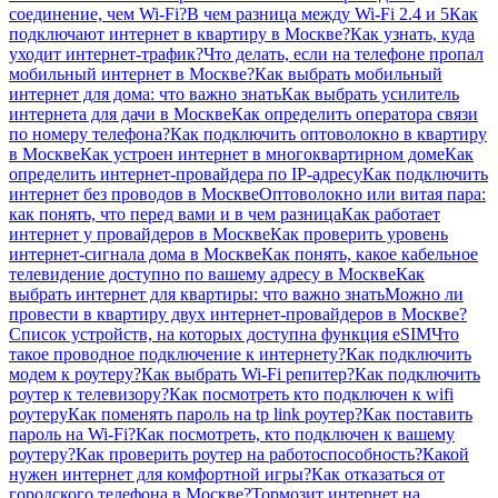
соединение, чем Wi-Fi?
В чем разница между Wi-Fi 2.4 и 5
Как
подключают интернет в квартиру в Москве?
Как узнать, куда
уходит интернет-трафик?
Что делать, если на телефоне пропал
мобильный интернет в Москве?
Как выбрать мобильный
интернет для дома: что важно знать
Как выбрать усилитель
интернета для дачи в Москве
Как определить оператора связи
по номеру телефона?
Как подключить оптоволокно в квартиру
в Москве
Как устроен интернет в многоквартирном доме
Как
определить интернет-провайдера по IP-адресу
Как подключить
интернет без проводов в Москве
Оптоволокно или витая пара:
как понять, что перед вами и в чем разница
Как работает
интернет у провайдеров в Москве
Как проверить уровень
интернет-сигнала дома в Москве
Как понять, какое кабельное
телевидение доступно по вашему адресу в Москве
Как
выбрать интернет для квартиры: что важно знать
Можно ли
провести в квартиру двух интернет-провайдеров в Москве?
Список устройств, на которых доступна функция eSIM
Что
такое проводное подключение к интернету?
Как подключить
модем к роутеру?
Как выбрать Wi-Fi репитер?
Как подключить
роутер к телевизору?
Как посмотреть кто подключен к wifi
роутеру
Как поменять пароль на tp link роутер?
Как поставить
пароль на Wi-Fi?
Как посмотреть, кто подключен к вашему
роутеру?
Как проверить роутер на работоспособность?
Какой
нужен интернет для комфортной игры?
Как отказаться от
городского телефона в Москве?
Тормозит интернет на