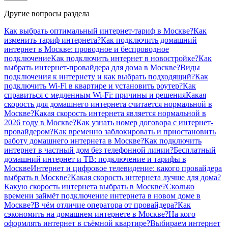
Другие вопросы раздела
Как выбрать оптимальный интернет-тариф в Москве?
Как
изменить тариф интернета?
Как подключить домашний
интернет в Москве: проводное и беспроводное
подключение
Как подключить интернет в новостройке?
Как
выбрать интернет-провайдера для дома в Москве?
Виды
подключения к интернету и как выбрать подходящий?
Как
подключить Wi-Fi в квартире и установить роутер?
Как
справиться с медленным Wi-Fi: причины и решения
Какая
скорость для домашнего интернета считается нормальной в
Москве?
Какая скорость интернета является нормальной в
2026 году в Москве?
Как узнать номер договора с интернет-
провайдером?
Как временно заблокировать и приостановить
работу домашнего интернета в Москве?
Как подключить
интернет в частный дом без телефонной линии?
Бесплатный
домашний интернет и ТВ: подключение и тарифы в
Москве
Интернет и цифровое телевидение: какого провайдера
выбрать в Москве?
Какая скорость интернета лучше для дома?
Какую скорость интернета выбрать в Москве?
Сколько
времени займёт подключение интернета в новом доме в
Москве?
В чём отличие оператора от провайдера?
Как
сэкономить на домашнем интернете в Москве?
На кого
оформлять интернет в съёмной квартире?
Выбираем интернет