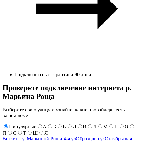
Подключитесь с гарантией 90 дней
Проверьте подключение интернета р.
Марьина Роща
Выберите свою улицу и узнайте, какие провайдеры есть
вашем доме
Популярные
А
Б
В
Д
И
Л
М
Н
О
П
С
Т
Ш
Я
Веткина ул
Марьиной Рощи 4-я ул
Образцова ул
Октябрьская