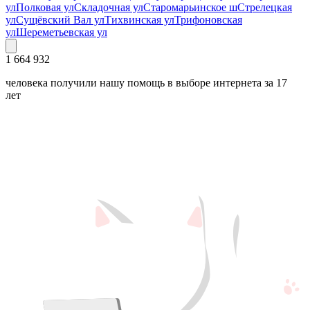
ул
Полковая ул
Складочная ул
Старомарьинское ш
Стрелецкая
ул
Сущёвский Вал ул
Тихвинская ул
Трифоновская
ул
Шереметьевская ул
1 664 932
человека получили нашу помощь в выборе интернета за 17
лет