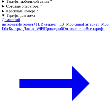
Тарифы мобильной связи
Сотовые операторы
Красивые номера
Тарифы для дома
Домашний
интернет
Интернет+ТВ
Интернет+ТВ+Моб.связь
Интернет+Моб.
Гб/c
Быстрые
Для игр
WiFi
Проводной
Оптоволокно
Все тарифы