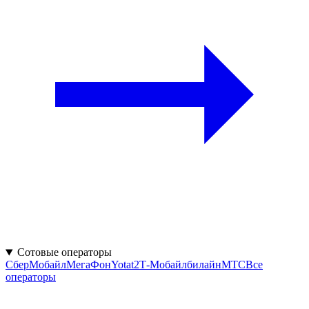
Сотовые операторы
СберМобайл
МегаФон
Yota
t2
Т‑Мобайл
билайн
МТС
Все
операторы