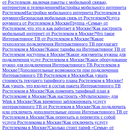
от Ростелеком, включая пакеты с мобильной связью,
интернетом и телевидением
Настройка мобильного интернета
Ростелеком
Настройки мобильного интернета Ростелеком в
роуминге
Безопасная мобильная связь от Ростелеком
Услуга
роуминга от Ростелеком в Москве
Группа «Семья» от
Ростелеком: что это и как работает в Москве?
Как настроить
мобильный интернет от Ростелеком в Москве?
Что такое
Интерактивное ТВ от Ростелеком в Москве?
Какие
технологии подключения Интерактивного ТВ предлагает
Ростелеком в Москве?
Какие тарифы на Интерактивное ТВ от
Ростелеком доступны в Москве?
Какие документы нужны для
подключения услуг Ростелеком в Москве?
Какое оборудование
нужно для подключения Интерактивного ТВ Ростелеком в
Москве?
Дополнительные возможности при подключении
Интерактивного ТВ Ростелеком в Москве
Как узнать
стоимость текущего тарифного плана Ростелеком в Москве?
Как узнать, что входит в состав пакета Интерактивного ТВ
Ростелеком в Москве?
Как поменять тарифный план в
Ростелекоме в Москве?
Как настроить «Мультискрин» для
Wink в Москве?
Как временно заблокировать услугу
интерактивного ТВ от Ростелеком в Москве?
Как подключить
или отключить дополнительные опции Интерактивного ТВ от
Ростелеком в Москве?
Как переехать и перевезти с собой
услуги Ростелекома в Москве?
Как отключить услугу
Ростелекома в Москве?
Сколько стоит тариф «Семья» от