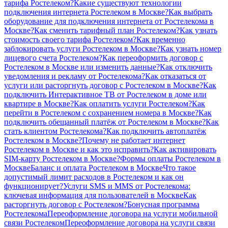
тарифа Ростелеком?
Какие существуют технологии
подключения интернета Ростелеком в Москве?
Как выбрать
оборудование для подключения интернета от Ростелекома в
Москве?
Как сменить тарифный план Ростелеком?
Как узнать
стоимость своего тарифа Ростелеком?
Как временно
заблокировать услуги Ростелеком в Москве?
Как узнать номер
лицевого счета Ростелеком?
Как переоформить договор с
Ростелеком в Москве или изменить данные?
Как отключить
уведомления и рекламу от Ростелекома?
Как отказаться от
услуги или расторгнуть договор с Ростелеком в Москве?
Как
подключить Интерактивное ТВ от Ростелеком в доме или
квартире в Москве?
Как оплатить услуги Ростелеком?
Как
перейти в Ростелеком с сохранением номера в Москве?
Как
подключить обещанный платёж от Ростелеком в Москве?
Как
стать клиентом Ростелекома?
Как подключить автоплатёж
Ростелеком в Москве?
Почему не работает интернет
Ростелеком в Москве и как это исправить?
Как активировать
SIM-карту Ростелеком в Москве?
Формы оплаты Ростелеком в
Москве
Баланс и оплата Ростелеком в Москве
Что такое
допустимый лимит расходов в Ростелеком и как он
функционирует?
Услуги SMS и MMS от Ростелекома:
ключевая информация для пользователей в Москве
Как
расторгнуть договор с Ростелеком?
Бонусная программа
Ростелекома
Переоформление договора на услуги мобильной
связи Ростелеком
Переоформление договора на услуги связи