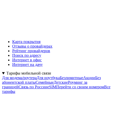
Карта покрытия
Отзывы о провайдерах
Рейтинг провайдеров
Поиск по адресу
Интернет в офис
Интернет на дачу
Тарифы мобильной связи
Для модема/роутера
Для ноутбука
Безлимитные
Акции
Без
абонентской платы
Семейные
Детские
Роуминг за
границей
Связь по России
eSIM
Перейти со своим номером
Все
тарифы