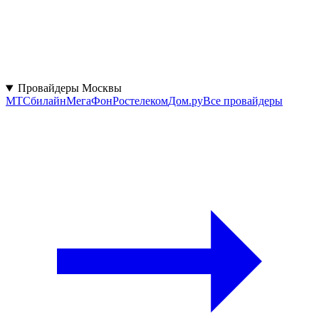
Провайдеры Москвы
МТС
билайн
МегаФон
Ростелеком
Дом.ру
Все провайдеры