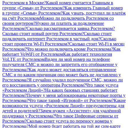
Ростелеком в Москве?
Какой номер считается Главным в
группе «Семья» от Ростелеком?
Как изменить Главный номер
в группе «Семья» Ростелеком?
Как узнать, поступил ли платёж
на счёт Ростелеком
Можно ли подключить Ростелеком со
своим роутером?
Нужно ли платить за подключение
Ростелеком?
Сколько рассматривается заявка Ростелеком?
Сколько стоит новый роутер Ростелеком?
Сколько стоит
подключить интернет Ростелеком в частный дом?
Сколько
стоит провести Wi-Fi Ростелеком?
Сколько стоит Wi-Fi в месяц
Ростелеком?
Что можно подключить кроме Ростелекома?
Как
работает VoWiFi от Ростелеком
Как работает технология
VoLTE от Ростелеком
Виден ли мой номер на телефоне
получателя СМС и можно ли запретить его отображение у
Ростелекома?
Как долго может доставляться отправленное
СМС и по каким причинам оно может быть не доставлено у
Ростелекома?
Я случайно удалил полученное СМС, можно ли
его восстановить у оператора Ростелеком?
Что такое услуга
«Ростелеком Лицей»?
На каких базовых станциях работает
Ростелеком?
Почему у меня заблокированы некоторые порты у
Ростелекома?
Что такое тариф «Игровой» от Ростелеком?
Какие
возможности услуги «Ростелеком Лицей» предусмотрены для
детей и родителей?
Зачем нужен «Ассистент» для удалённой
поддержки у Ростелекома?
Что такое Цифровые сервисы от
Ростелеком?
Сколько стоит услуга по переносу номера у
Ростелекома?
Мой номер будет работать на той же сим-карте