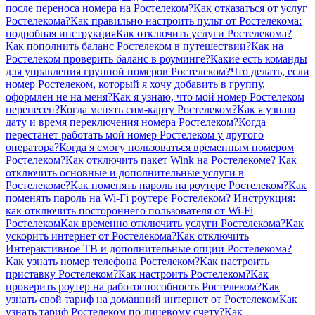
после переноса номера на Ростелеком?
Как отказаться от услуг
Ростелекома?
Как правильно настроить пульт от Ростелекома:
подробная инструкция
Как отключить услуги Ростелекома?
Как пополнить баланс Ростелеком в путешествии?
Как на
Ростелеком проверить баланс в роуминге?
Какие есть команды
для управления группой номеров Ростелеком?
Что делать, если
номер Ростелеком, который я хочу добавить в группу,
оформлен не на меня?
Как я узнаю, что мой номер Ростелеком
перенесен?
Когда менять сим-карту Ростелеком?
Как я узнаю
дату и время переключения номера Ростелеком?
Когда
перестанет работать мой номер Ростелеком у другого
оператора?
Когда я смогу пользоваться временным номером
Ростелеком?
Как отключить пакет Wink на Ростелекоме?
Как
отключить основные и дополнительные услуги в
Ростелекоме?
Как поменять пароль на роутере Ростелеком?
Как
поменять пароль на Wi-Fi роутере Ростелеком?
Инструкция:
как отключить постороннего пользователя от Wi-Fi
Ростелеком
Как временно отключить услуги Ростелекома?
Как
ускорить интернет от Ростелекома?
Как отключить
Интерактивное ТВ и дополнительные опции Ростелекома?
Как узнать номер телефона Ростелеком?
Как настроить
приставку Ростелеком?
Как настроить Ростелеком?
Как
проверить роутер на работоспособность Ростелеком?
Как
узнать свой тариф на домашний интернет от Ростелеком
Как
узнать тариф Ростелеком по лицевому счету?
Как