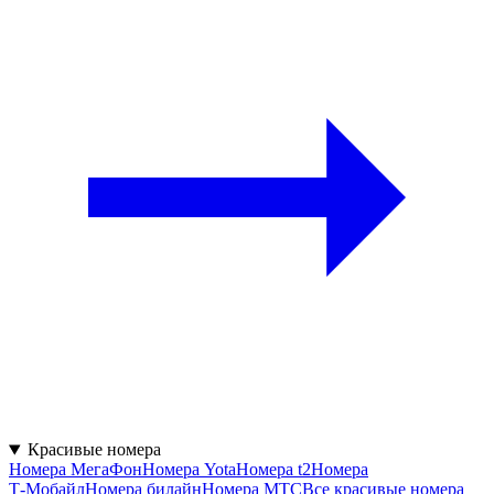
Красивые номера
Номера МегаФон
Номера Yota
Номера t2
Номера
Т‑Мобайл
Номера билайн
Номера МТС
Все красивые номера